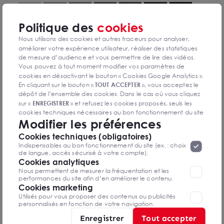
Politique des
cookies
Diagnostics GES en cours de réalisation
Nous utilisons des cookies et autres traceurs pour analyser,
améliorer votre expérience utilisateur, réaliser des statistiques
de mesure d’audience et vous permettre de lire des vidéos.
Vous pouvez à tout moment modifier vos paramètres de
cookies en désactivant le bouton « Cookies Google Analytics ».
En cliquant sur le bouton «
TOUT ACCEPTER
», vous acceptez le
Nicolas LECLERC
dépôt de l’ensemble des cookies. Dans le cas où vous cliquez
Seine et Marne
sur «
ENREGISTRER
» et refusez les cookies proposés, seuls les
cookies techniques nécessaires au bon fonctionnement du site
Modifier les préférences
seront déposés. Pour plus d’informations, vous pouvez consulter
01 88 608 608
«
Protection des données à caractère
la page
Cookies techniques (obligatoires)
personnel
».
Lorsque vous naviguez sur notre site internet, il
Indispensables au bon fonctionnement du site (ex. : choix
Mettre en favoris
peut être amenée à déposer des cookies. Vous avez la
de langue, accès sécurisé à votre compte).
possibilité de désactiver les cookies, ces réglages ne seront
Cookies analytiques
Nom Prénom
valables que sur le navigateur que vous utilisez actuellement
Nous permettent de mesurer la fréquentation et les
performances du site afin d’en améliorer le contenu.
Cookies marketing
Utilisés pour vous proposer des contenus ou publicités
Email
personnalisés en fonction de votre navigation.
Enregistrer
Tout accepter