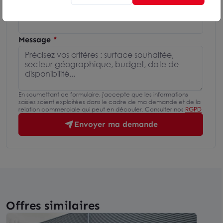
Téléphone
Message
En soumettant ce formulaire, j'accepte que les informations
saisies soient exploitées dans le cadre de ma demande et de la
relation commerciale qui peut en découler. Consulter nos
RGPD
Envoyer ma demande
Offres similaires