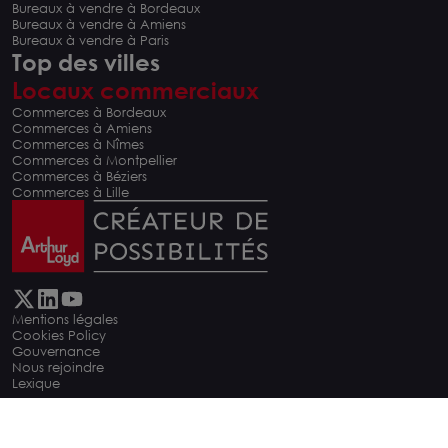
Bureaux à vendre à Bordeaux
Bureaux à vendre à Amiens
Bureaux à vendre à Paris
Top des villes
Locaux commerciaux
Commerces à Bordeaux
Commerces à Amiens
Commerces à Nîmes
Commerces à Montpellier
Commerces à Béziers
Commerces à Lille
Mentions légales
Cookies Policy
Gouvernance
Nous rejoindre
Lexique