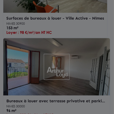
Surfaces de bureaux à louer - Ville Active - Nîmes
NIMES 30900
153 m²
Loyer : 98 €/m²/an HT HC
Bureaux à louer avec terrasse privative et parking
à Nîmes Carémeau
NIMES 30000
96 m²