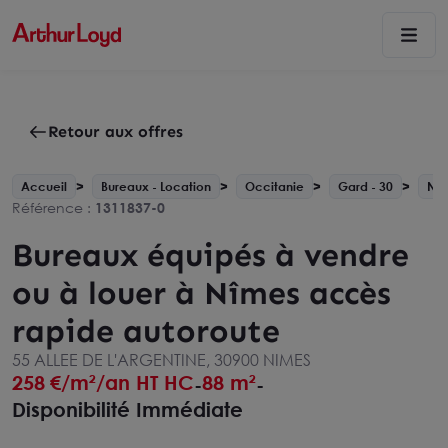
Retour aux offres
Accueil
Bureaux - Location
Occitanie
Gard - 30
Nî
Référence :
1311837-0
Bureaux équipés à vendre
ou à louer à Nîmes accès
rapide autoroute
55 ALLEE DE L'ARGENTINE, 30900 NIMES
258
€/m²/an HT HC
88 m²
-
-
Disponibilité Immédiate