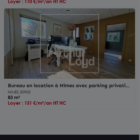
Loyer : 110 €/m²/an HT HC
Bureau en location à Nîmes avec parking privatif
et accessibilité PMR
NIMES 30900
83 m²
Loyer : 131 €/m²/an HT HC