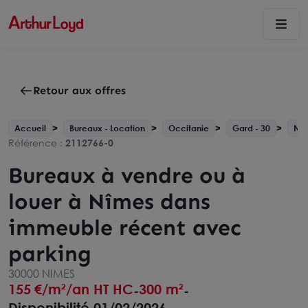
Retour aux offres
Accueil
Bureaux - Location
Occitanie
Gard - 30
Nî
Référence :
2112766-0
Bureaux à vendre ou à
louer à Nîmes dans
immeuble récent avec
parking
30000 NIMES
155
€/m²/an HT HC
300 m²
-
-
Disponibilité 01/02/2026