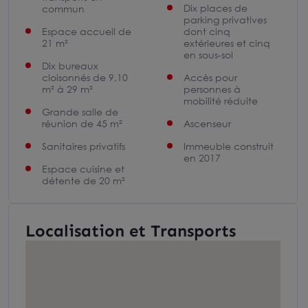
Dix places de
commun
parking privatives
Espace accueil de
dont cinq
21 m²
extérieures et cinq
en sous-sol
Dix bureaux
cloisonnés de 9,10
Accès pour
m² à 29 m²
personnes à
mobilité réduite
Grande salle de
réunion de 45 m²
Ascenseur
Sanitaires privatifs
Immeuble construit
en 2017
Espace cuisine et
détente de 20 m²
Localisation et Transports