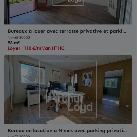
Bureaux à louer avec terrasse privative et parking
à Nîmes Carémeau
NIMES 30000
96 m²
Loyer : 110 €/m²/an HT HC
Bureau en location à Nîmes avec parking privatif
et accessibilité PMR
NIMES 30900