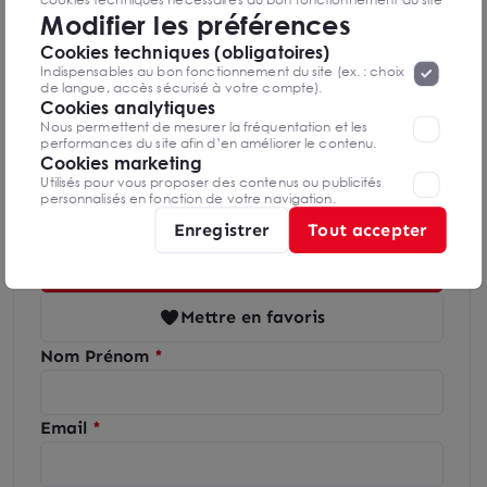
Modifier les préférences
seront déposés. Pour plus d’informations, vous pouvez consulter
«
Protection des données à caractère
la page
Cookies techniques (obligatoires)
personnel
».
Lorsque vous naviguez sur notre site internet, il
Diagnostics GES en cours de réalisation
Indispensables au bon fonctionnement du site (ex. : choix
peut être amenée à déposer des cookies. Vous avez la
de langue, accès sécurisé à votre compte).
possibilité de désactiver les cookies, ces réglages ne seront
Cookies analytiques
valables que sur le navigateur que vous utilisez actuellement
Nous permettent de mesurer la fréquentation et les
performances du site afin d’en améliorer le contenu.
Cookies marketing
Utilisés pour vous proposer des contenus ou publicités
Olivia ATLAN
personnalisés en fonction de votre navigation.
Nîmes
Enregistrer
Tout accepter
04 51 58 04 57
Mettre en favoris
Nom Prénom
Email