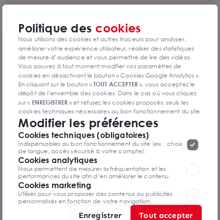
Politique des
cookies
Nous utilisons des cookies et autres traceurs pour analyser,
améliorer votre expérience utilisateur, réaliser des statistiques
Contenus similaires
de mesure d’audience et vous permettre de lire des vidéos.
Vous pouvez à tout moment modifier vos paramètres de
cookies en désactivant le bouton « Cookies Google Analytics ».
En cliquant sur le bouton «
TOUT ACCEPTER
», vous acceptez le
dépôt de l’ensemble des cookies. Dans le cas où vous cliquez
sur «
ENREGISTRER
» et refusez les cookies proposés, seuls les
cookies techniques nécessaires au bon fonctionnement du site
Modifier les préférences
seront déposés. Pour plus d’informations, vous pouvez consulter
«
Protection des données à caractère
la page
Cookies techniques (obligatoires)
personnel
».
Lorsque vous naviguez sur notre site internet, il
Indispensables au bon fonctionnement du site (ex. : choix
peut être amenée à déposer des cookies. Vous avez la
de langue, accès sécurisé à votre compte).
possibilité de désactiver les cookies, ces réglages ne seront
Cookies analytiques
valables que sur le navigateur que vous utilisez actuellement
Nous permettent de mesurer la fréquentation et les
performances du site afin d’en améliorer le contenu.
Cookies marketing
Utilisés pour vous proposer des contenus ou publicités
personnalisés en fonction de votre navigation.
Etudes de Marché
Enregistrer
Tout accepter
Quels sont les quartiers du 13e