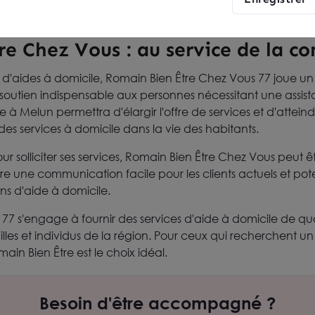
re Chez Vous : au service de la 
s d'aides à domicile, Romain Bien Être Chez Vous 77 joue un 
outien indispensable aux personnes nécessitant une assist
à Melun permettra d'élargir l'offre de services et d'atteind
des services à domicile dans la vie des habitants.
ur solliciter ses services, Romain Bien Être Chez Vous peut 
fre une communication facile pour les clients actuels et pot
ns d'aide à domicile.
77 s'engage à fournir des services d'aide à domicile de qu
lles et individus de la région. Pour ceux qui recherchent un 
ain Bien Être est le choix idéal.
Besoin d'être accompagné ?