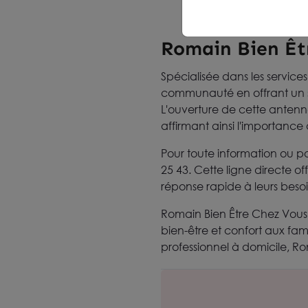
Romain Bien Êt
Spécialisée dans les service
communauté en offrant un s
L'ouverture de cette antenne 
affirmant ainsi l'importance 
Pour toute information ou po
25 43. Cette ligne directe of
réponse rapide à leurs besoi
Romain Bien Être Chez Vous 
bien-être et confort aux fami
professionnel à domicile, Rom