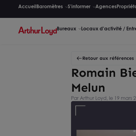
Accueil
Baromètres
S'informer
Agences
Propriét
Bureaux
Locaux d'activité / Ent
Retour aux références
Romain Bie
Melun
Par Arthur Loyd, le 19 mars 