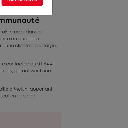
communauté
rôle crucial dans la
ance au quotidien.
re une clientèle plus large,
être contactée au 01 64 41
entiels, garantissant une
alité à Melun, apportant
soutien fiable et