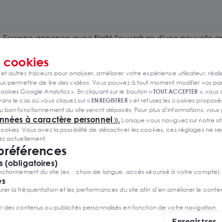
- Essonne annonce avec fierté l'ouverture d'une nouvelle 
de Melun, marquant une expansion significative pour l'entr
s
cookies
 et autres traceurs pour analyser, améliorer votre expérience utilisateur, réali
s permettre de lire des vidéos. Vous pouvez à tout moment modifier vos p
ookies Google Analytics ». En cliquant sur le bouton «
TOUT ACCEPTER
», vous
on stratégique pour Romain Bien
ans le cas où vous cliquez sur «
ENREGISTRER
» et refusez les cookies proposés
u bon fonctionnement du site seront déposés. Pour plus d’informations, vous
onnées à caractère personnel
».
Lorsque vous naviguez sur notre site
lle antenne à Melun représente une étape clé dans le dé
ies. Vous avez la possibilité de désactiver les cookies, ces réglages ne ser
un axe traversant, le
local commercial
de 35 m² en très bon
sez actuellement
té optimales pour l'entreprise. Cette expansion permet à Rom
 préférences
es clients dans la région.
 (obligatoires)
ctionnement du site (ex. : choix de langue, accès sécurisé à votre compte).
oyd Seine et Marne - Essonne a été déterminant dans la ré
es
r la fréquentation et les performances du site afin d’en améliorer le conte
treprise a permis de trouver le local idéal répondant à tous 
ompagnement sur mesure souligne l'engagement d'Arthur Lo
er des contenus ou publicités personnalisés en fonction de votre navigation.
immobilières qui répondent précisément à leurs besoins.
Enregistrer