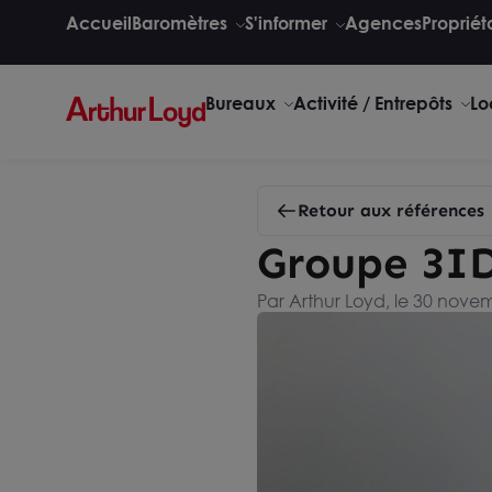
Accueil
Baromètres
S'informer
Agences
Propriét
Bureaux
Activité / Entrepôts
Lo
Retour aux références
Groupe 3ID
Par Arthur Loyd, le 30 nove