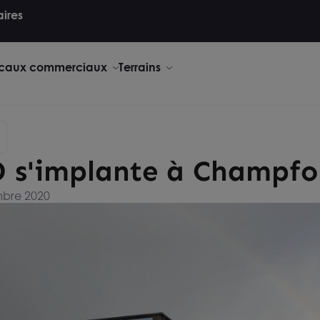
aires
caux commerciaux
Terrains
 s'implante à Champfo
mbre 2020