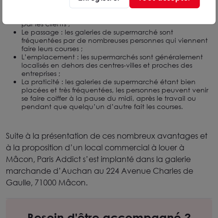
La visibilité : un local commercial dans une galerie de
supermarché peut être visible et facilement accessible
par les clients ;
Le passage : les galeries de supermarché sont
fréquentées par de nombreuses personnes qui viennent
faire leurs courses ;
L’emplacement : les supermarchés sont généralement
localisés en dehors des centres-villes et proches des
entreprises ;
La praticité : les galeries de supermarché étant bien
placées et très fréquentées, les personnes peuvent venir
se faire coiffer à la pause du midi, après le travail ou
pendant que quelqu’un d’autre fait les courses.
Suite à la présentation de ces nombreux avantages et
à la proposition d’un local commercial à louer à
Mâcon, Paris Addict s’est implanté dans la galerie
marchande d’Auchan au 224 Avenue Charles de
Gaulle, 71000 Mâcon.
Besoin d'être accompagné ?