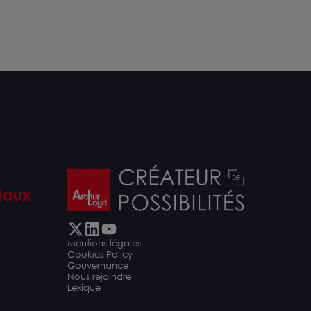
eaux, des locaux d'activités et un focus
merce, de la métropole orléanaise.
iaux
Mentions légales
Cookies Policy
Gouvernance
Nous rejoindre
Lexique