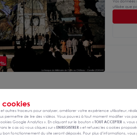
Vos données s
utilisée que 
s
cookies
 et autres traceurs pour analyser, améliorer votre expérience utilisateur, réali
s permettre de lire des vidéos. Vous pouvez à tout moment modifier vos p
ookies Google Analytics ». En cliquant sur le bouton «
TOUT ACCEPTER
», vous
ans le cas où vous cliquez sur «
ENREGISTRER
» et refusez les cookies proposés
u bon fonctionnement du site seront déposés. Pour plus d’informations, vous