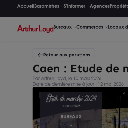
Accueil
Baromètres
S'informer
Agences
Propriét
Bureaux
Commerces
Locaux d'
Retour aux parutions
Caen : Etude de 
Par Arthur Loyd, le 10 mars 2026
Date de dernière mise à jour : 12 mai 2026