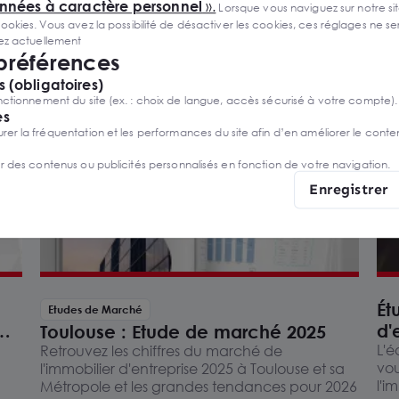
onnées à caractère personnel
».
Lorsque vous naviguez sur notre site
ies. Vous avez la possibilité de désactiver les cookies, ces réglages ne ser
sez actuellement
 préférences
 (obligatoires)
ctionnement du site (ex. : choix de langue, accès sécurisé à votre compte).
es
r la fréquentation et les performances du site afin d’en améliorer le conte
er des contenus ou publicités personnalisés en fonction de votre navigation.
Enregistrer
Ét
Etudes de Marché
d'
Toulouse : Etude de marché 2025
Mé
L'é
Retrouvez les chiffres du marché de
vou
l'immobilier d'entreprise 2025 à Toulouse et sa
l'i
Métropole et les grandes tendances pour 2026