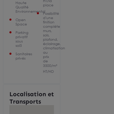
HT/la
Haute
place
Qualité
Environnemental
Possibilité
d'une
Open
finition
Space
complète
murs,
Parking
sols,
privatif
plafond,
sous
éclairage,
sol5
climatisation
au
Sanitaires
prix
privés
de
3500/m²
HT/HD
Localisation et
Transports