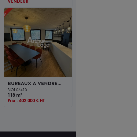
VENDEUR
BUREAUX A VENDRE
PRIME de 118.41 m²
BIOT 06410
SOPHIA ANTIPOLIS
118 m²
Prix : 402 000 € HT