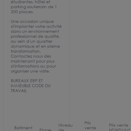
étudiantes, hôtel et
parking souterrain de 1
200 places.
Une occasion unique
d'implanter votre activité
dans un environnement
professionnel de qualité,
au sein d'un quartier
dynamique et en pleine
transformation.
Contactez nous dès
maintenant pour plus
d'informations ou pour
organiser une visite.
BUREAUX ERP ET
IMMEUBLE CODE DU
TRAVAIL
Prix
Niveau
Prix vente
Batiment
vente
Etage
de
HT/HD//M²