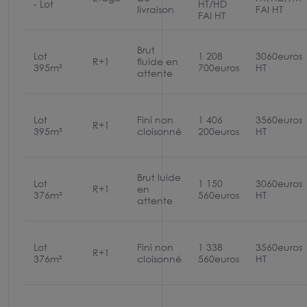
- Lot
HT/HD
livraison
FAI HT
FAI HT
Brut
Lot
1 208
3060euros
R+1
fluide en
395m²
700euros
HT
attente
Lot
Fini non
1 406
3560euros
R+1
395m²
cloisonné
200euros
HT
Brut luide
Lot
1 150
3060euros
R+1
en
376m²
560euros
HT
attente
Lot
Fini non
1 338
3560euros
R+1
376m²
cloisonné
560euros
HT