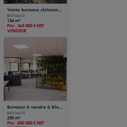
Vente bureaux cloisonnés
et en rez-de-chaussée
BIOT 06410
134 m²
Prix : 365 000 € NET
VENDEUR
Bureaux à vendre à Biot
avec prestations haut de
BIOT 06410
gamme et parking
230 m²
Prix : 850 000 € NET
privatif