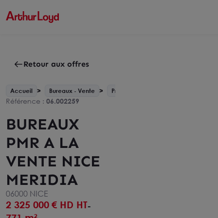
Retour aux offres
Accueil
Bureaux - Vente
Provence-Alpes-Côte d'Azur
Ni
Référence :
06.002259
BUREAUX
PMR A LA
VENTE NICE
MERIDIA
06000 NICE
2 325 000
€ HD HT
-
771 m²