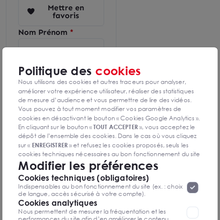
Mettre en
favoris
Nom Prénom
Email
Politique des
cookies
Nous utilisons des cookies et autres traceurs pour analyser,
améliorer votre expérience utilisateur, réaliser des statistiques
Téléphone
de mesure d’audience et vous permettre de lire des vidéos.
Vous pouvez à tout moment modifier vos paramètres de
cookies en désactivant le bouton « Cookies Google Analytics ».
En cliquant sur le bouton «
TOUT ACCEPTER
», vous acceptez le
Message
dépôt de l’ensemble des cookies. Dans le cas où vous cliquez
sur «
ENREGISTRER
» et refusez les cookies proposés, seuls les
cookies techniques nécessaires au bon fonctionnement du site
Modifier les préférences
seront déposés. Pour plus d’informations, vous pouvez consulter
«
Protection des données à caractère
la page
Cookies techniques (obligatoires)
personnel
».
Lorsque vous naviguez sur notre site internet, il
En soumettant ce formulaire,
Indispensables au bon fonctionnement du site (ex. : choix
j'accepte que les informations
peut être amenée à déposer des cookies. Vous avez la
de langue, accès sécurisé à votre compte).
saisies soient exploitées dans
possibilité de désactiver les cookies, ces réglages ne seront
Cookies analytiques
le cadre de ma demande et
valables que sur le navigateur que vous utilisez actuellement
Nous permettent de mesurer la fréquentation et les
de la relation commerciale
performances du site afin d’en améliorer le contenu.