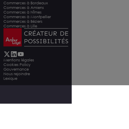
Commerces à Bordeaux
Commerces à Amiens
Commerces à Nîmes
Commerces à Montpellier
Commerces à Béziers
Commerces à Lille
Mentions légales
Cookies Policy
Gouvernance
Nous rejoindre
Lexique