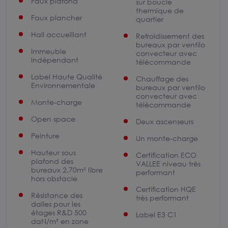
Faux plafond
sur boucle
thermique de
Faux plancher
quartier
Hall accueillant
Refroidissement des
bureaux par ventilo
Immeuble
convecteur avec
indépendant
télécommande
Label Haute Qualité
Chauffage des
Environnementale
bureaux par ventilo
convecteur avec
Monte-charge
télécommande
Open space
Deux ascenseurs
Peinture
Un monte-charge
Hauteur sous
Certification ECO
plafond des
VALLEE niveau très
bureaux 2.70m² libre
performant
hors obstacle
Certification HQE
Résistance des
très performant
dalles pour les
étages R&D 500
Label E3 C1
daN/m² en zone