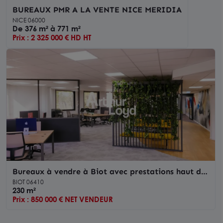
BUREAUX PMR A LA VENTE NICE MERIDIA
NICE 06000
De 376 m² à 771 m²
Prix : 2 325 000 € HD HT
Bureaux à vendre à Biot avec prestations haut de
gamme et parking privatif
BIOT 06410
230 m²
Prix : 850 000 € NET VENDEUR