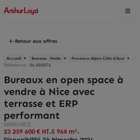
Retour aux offres
Accueil
Bureaux - Vente
Provence-Alpes-Côte d'Azur
Ni
Référence :
06.002076
Bureaux en open space à
vendre à Nice avec
terrasse et ERP
performant
06000 NICE
23 259 600
€ HT
5 964 m²
-
-
Disponibilité 2è trimestre 2026