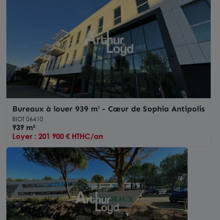
Bureaux à louer 939 m² - Cœur de Sophia Antipolis
BIOT 06410
939 m²
Loyer : 201 900 € HTHC/an