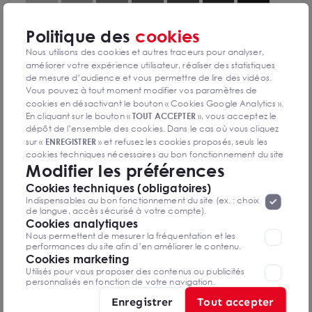
Politique des
cookies
Diagnostics GES en cours de réalisation
Nous utilisons des cookies et autres traceurs pour analyser,
améliorer votre expérience utilisateur, réaliser des statistiques
de mesure d’audience et vous permettre de lire des vidéos.
Vous pouvez à tout moment modifier vos paramètres de
cookies en désactivant le bouton « Cookies Google Analytics ».
En cliquant sur le bouton «
TOUT ACCEPTER
», vous acceptez le
Charles BUSCHINO
dépôt de l’ensemble des cookies. Dans le cas où vous cliquez
Nice - Sophia Antipolis
sur «
ENREGISTRER
» et refusez les cookies proposés, seuls les
cookies techniques nécessaires au bon fonctionnement du site
Modifier les préférences
seront déposés. Pour plus d’informations, vous pouvez consulter
0698432888
«
Protection des données à caractère
la page
Cookies techniques (obligatoires)
personnel
».
Lorsque vous naviguez sur notre site internet, il
Mettre en favoris
Indispensables au bon fonctionnement du site (ex. : choix
peut être amenée à déposer des cookies. Vous avez la
de langue, accès sécurisé à votre compte).
possibilité de désactiver les cookies, ces réglages ne seront
Cookies analytiques
Nom Prénom
valables que sur le navigateur que vous utilisez actuellement
Nous permettent de mesurer la fréquentation et les
performances du site afin d’en améliorer le contenu.
Cookies marketing
Email
Utilisés pour vous proposer des contenus ou publicités
personnalisés en fonction de votre navigation.
Enregistrer
Tout accepter