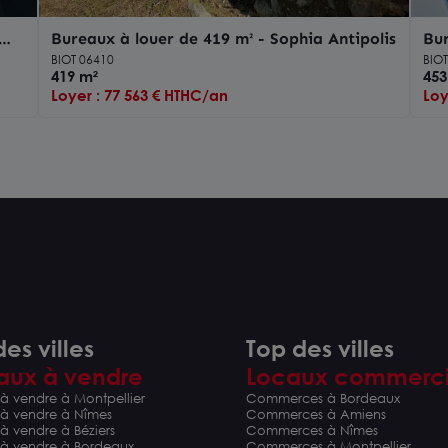
Bureaux à louer de 419 m² - Sophia Antipolis
Bur
Sop
BIOT 06410
BIO
419 m²
453
Loyer : 77 563 € HTHC/an
Loy
es villes
Top des villes
aux à vendre
Locaux commerc
à vendre à Montpellier
Commerces à Bordeaux
 à vendre à Nîmes
Commerces à Amiens
à vendre à Béziers
Commerces à Nîmes
 à vendre à Bordeaux
Commerces à Montpellier