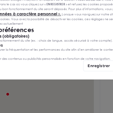
ans le cas où vous cliquez sur «
ENREGISTRER
» et refusez les cookies proposés
Salle de réunion
u bon fonctionnement du site seront déposés. Pour plus d’informations, vous
onnées à caractère personnel
».
Lorsque vous naviguez sur notre site
Sanitaires communs
ies. Vous avez la possibilité de désactiver les cookies, ces réglages ne ser
sez actuellement
Premier étage
 préférences
 (obligatoires)
ctionnement du site (ex. : choix de langue, accès sécurisé à votre compte).
es
r la fréquentation et les performances du site afin d’en améliorer le conte
er des contenus ou publicités personnalisés en fonction de votre navigation.
Enregistrer