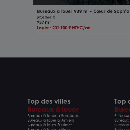
Bureaux à louer 939 m² - Cœur de Sophia
Antipolis
BIOT 06410
939 m²
Loyer : 201 900 € HTHC/an
Top des villes
Top d
Bureaux à louer
Bure
Bureaux à louer à Bordeaux
Bureaux 
Bureaux à louer à Amiens
Bureaux
Bureaux à louer à Nîmes
Bureaux 
Bureaux à louer à Nice
Bureaux