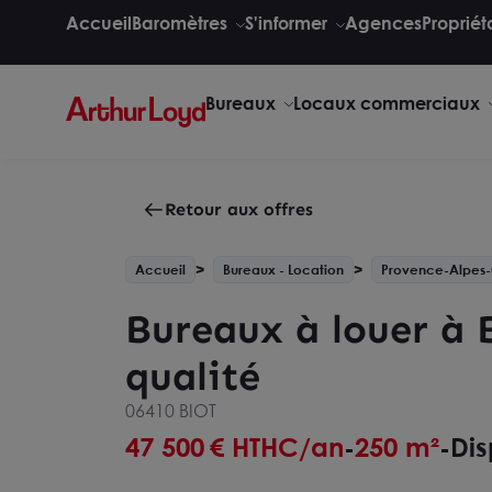
Accueil
Baromètres
S'informer
Agences
Propriét
Bureaux
Locaux commerciaux
Retour aux offres
Accueil
Bureaux - Location
Provence-Alpes-
Bureaux à louer à B
qualité
06410 BIOT
47 500
€ HTHC/an
250 m²
Dis
-
-