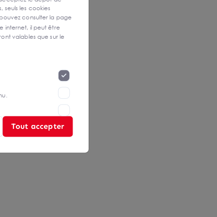
, seuls les cookies
 pouvez consulter la page
 internet, il peut être
ont valables que sur le
nu.
Tout accepter