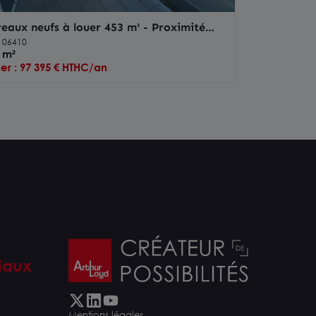
eaux neufs à louer 453 m² - Proximité
hia Antipolis
T 06410
 m²
er : 97 395 € HTHC/an
iaux
Mentions légales