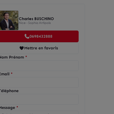
Charles BUSCHINO
Nice - Sophia Antipolis
0698432888
Mettre en favoris
Nom Prénom
Email
Téléphone
Message