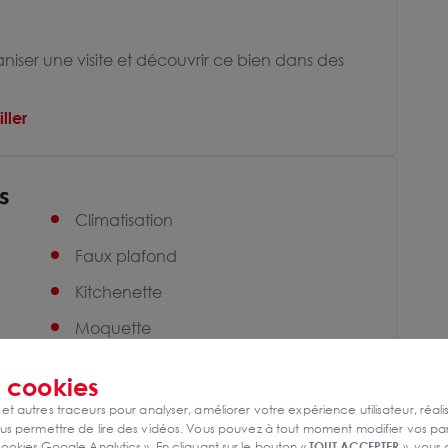
niser une visite et découvrir ce bien dans des
ller
s
Climatisation
Faux plafond
Kitchenette
Moquette
Open space
s
cookies
Parking privatif extérieur
 et autres traceurs pour analyser, améliorer votre expérience utilisateur, réali
s permettre de lire des vidéos. Vous pouvez à tout moment modifier vos p
Peinture
ookies Google Analytics ». En cliquant sur le bouton «
TOUT ACCEPTER
», vous