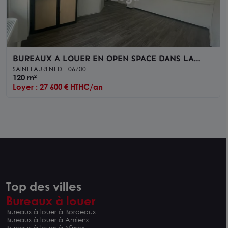
BUREAUX A LOUER EN OPEN SPACE DANS LA
ZONE ESPACE 3000
SAINT LAURENT D... 06700
120 m²
Loyer : 27 600 € HTHC/an
Top des villes
Bureaux à louer
Bureaux à louer à Bordeaux
Bureaux à louer à Amiens