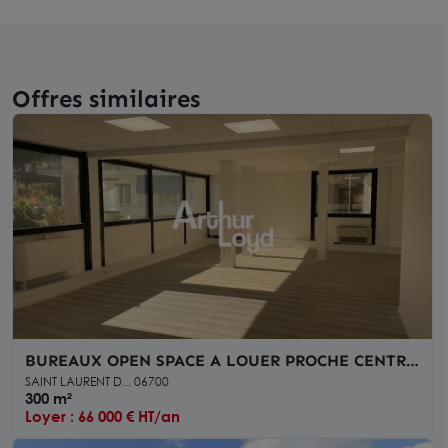
Offres similaires
BUREAUX OPEN SPACE A LOUER PROCHE CENTRE
COMMERCIAL CAP 3000
SAINT LAURENT D... 06700
300 m²
Loyer : 66 000 € HT/an