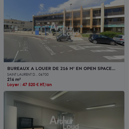
BUREAUX A LOUER DE 216 M² EN OPEN SPACE
DANS LA ZONE ESPACE 3000
SAINT LAURENT D... 06700
216 m²
Loyer : 47 520 € HT/an