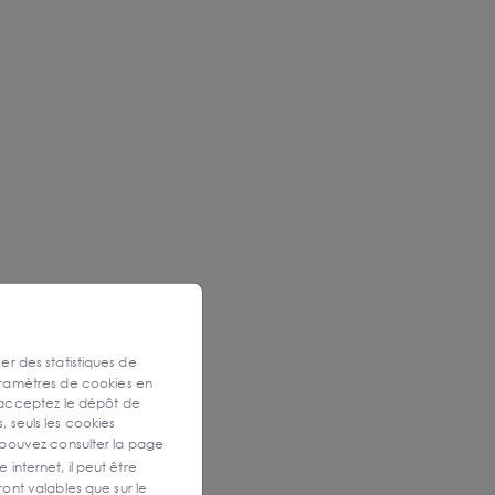
ser des statistiques de
aramètres de cookies en
 acceptez le dépôt de
, seuls les cookies
 pouvez consulter la page
 internet, il peut être
ont valables que sur le