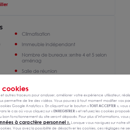
ller
s
Climatisation
u
Immeuble indépendant
Nombre de bureaux :entre 4 et 5 selon
aménag
Salle de réunion
Sanitaires privés
s
cookies
 et autres traceurs pour analyser, améliorer votre expérience utilisateur, réali
s permettre de lire des vidéos. Vous pouvez à tout moment modifier vos p
ookies Google Analytics ». En cliquant sur le bouton «
TOUT ACCEPTER
», vous
ans le cas où vous cliquez sur «
ENREGISTRER
» et refusez les cookies proposés
u bon fonctionnement du site seront déposés. Pour plus d’informations, vous
onnées à caractère personnel
».
Lorsque vous naviguez sur notre site
ies. Vous avez la possibilité de désactiver les cookies, ces réglages ne ser