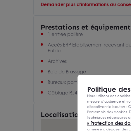
Demander plus d'informations au consei
Prestations et équipement
1 entrée palière
Accès ERP Etablissement recevant d
Public
Archives
Baie de Brassage
Bureaux partiellement cloisonnés
Politique de
Câblage RJ45
Nous utilisons des cookies
mesure d’audience et vou
désactivant le bouton « C
l’ensemble des cookies. D
Localisation et Transports
techniques nécessaires a
«
Protection des d
amenée à déposer des cook