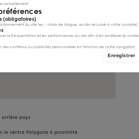
sez actuellement
 préférences
 (obligatoires)
ctionnement du site (ex. : choix de langue, accès sécurisé à votre compte).
es
r la fréquentation et les performances du site afin d’en améliorer le conte
er des contenus ou publicités personnalisés en fonction de votre navigation.
Enregistrer
 arrière pays
c le centre Polygone à proximité