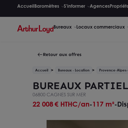
Accueil
Baromètres
S'informer
Agences
Propriét
Bureaux
Locaux commerciaux
Retour aux offres
Accueil
Bureaux - Location
Provence-Alpes-
BUREAUX PARTIE
06800 CAGNES SUR MER
22 008
€ HTHC/an
117 m²
Dis
-
-