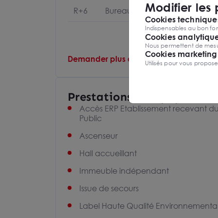
Modifier les
R+6
Bureaux
Cookies techniques
Indispensables au bon fon
Cookies analytiqu
Nous permettent de mesure
Cookies marketing
Demander plus d'informations au consei
Utilisés pour vous propos
Prestations et équipement
Accès ERP Etablissement recevant d
Public
Ascenseur
Hall accueillant
Immeuble indépendant
Issue de secours
Label Haute Qualité Environnementa