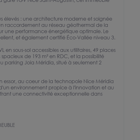
e la gare TGV Nice Saint-Augustin, cet immeuble
s élevés : une architecture moderne et soignée
 un raccordement au réseau géothermal de la
ur une performance énergétique optimale. Le
llent, et également certifié Éco-Vallée niveau 3.
 en sous-sol accessibles aux utilitaires, 49 places
 spacieux de 193 m² en RDC, et la possibilité
u parking Joia Méridia, situé à seulement 2
ein essor, au coeur de la technopole Nice Méridia
cie d'un environnement propice à l'innovation et au
rant une connectivité exceptionnelle dans
MEUBLE