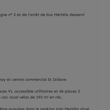
ne n° 3 et de l'arrêt de bus Méridia desservi
mway et centre commercial St Isidore
es VL accessible utilitaires et 46 places 2
sol, local vélos de 193 m² en rdc.
tre acquises dans le parking Joia Meridia situé