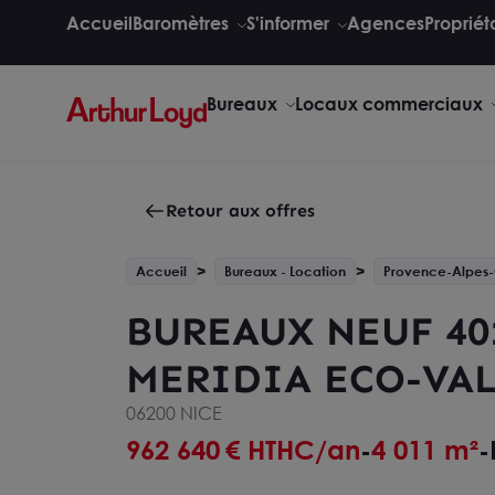
Accueil
Baromètres
S'informer
Agences
Propriét
Bureaux
Locaux commerciaux
Retour aux offres
Accueil
Bureaux - Location
Provence-Alpes-
BUREAUX NEUF 401
MERIDIA ECO-VA
06200 NICE
962 640
€ HTHC/an
4 011 m²
-
-