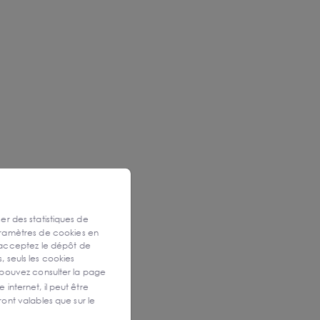
ser des statistiques de
aramètres de cookies en
 acceptez le dépôt de
, seuls les cookies
 pouvez consulter la page
 internet, il peut être
ont valables que sur le