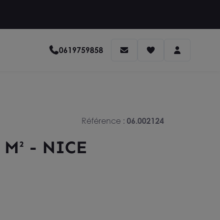
0619759858
Référence :
06.002124
M² - NICE