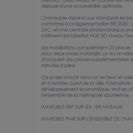
Méridia, Palais Nikaia, et à proximité d
dispose d'une accessibilité optimale.
L'immeuble répond aux standards les plu
conforme à la réglementation RE 2020,
ZAC, et une centrale photovoltaïque po
bâtiment est labellisé HQE BD niveau Exce
Ses installations comprennent 33 places VL
pour deux-roues motorisés, un local vélos
d'acquérir des places supplémentaires a
minutes à pied.
Ce projet s'inscrit dans un secteur en pl
et à l'entrée ouest de la ville. Il bénéfi
développement économique, tout en off
l'ensemble de la métropole azuréenne.
IMMEUBLE ERP SUR LES 1ER NIVEAUX
IMMEUBLE PMR SUR L'ENSEMBLE DE L'IM