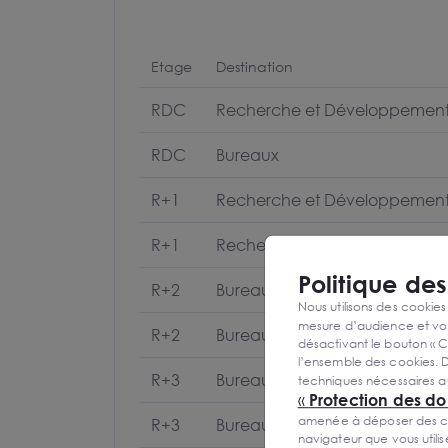
Etage
Destination
RDC
Recherche et Développemen
RDC
Bureaux
R+1
Recherche et Développemen
R+1
Recherche et Développemen
Politique de
R+2
Bureaux
Nous utilisons des cookies
mesure d’audience et vou
R+2
Bureaux
désactivant le bouton « C
l’ensemble des cookies. D
R+3
Bureaux
techniques nécessaires a
«
Protection des d
amenée à déposer des cook
R+3
Bureaux
navigateur que vous utili