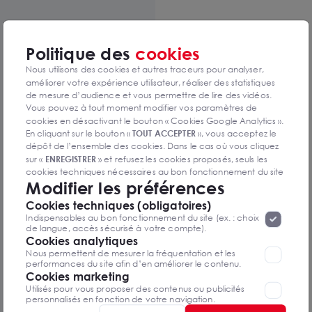
Offres similaires
Politique des
cookies
Nous utilisons des cookies et autres traceurs pour analyser,
améliorer votre expérience utilisateur, réaliser des statistiques
de mesure d’audience et vous permettre de lire des vidéos.
Vous pouvez à tout moment modifier vos paramètres de
cookies en désactivant le bouton « Cookies Google Analytics ».
En cliquant sur le bouton «
TOUT ACCEPTER
», vous acceptez le
dépôt de l’ensemble des cookies. Dans le cas où vous cliquez
sur «
ENREGISTRER
» et refusez les cookies proposés, seuls les
cookies techniques nécessaires au bon fonctionnement du site
Modifier les préférences
seront déposés. Pour plus d’informations, vous pouvez consulter
«
Protection des données à caractère
la page
Cookies techniques (obligatoires)
personnel
».
Lorsque vous naviguez sur notre site internet, il
Location de bureaux
Indispensables au bon fonctionnement du site (ex. : choix
peut être amenée à déposer des cookies. Vous avez la
de langue, accès sécurisé à votre compte).
169 m² - Grasse
GRASSE 06130
possibilité de désactiver les cookies, ces réglages ne seront
Cookies analytiques
169 m²
valables que sur le navigateur que vous utilisez actuellement
Nous permettent de mesurer la fréquentation et les
Loyer : 34 996 €
performances du site afin d’en améliorer le contenu.
HTHC/an
Cookies marketing
Utilisés pour vous proposer des contenus ou publicités
personnalisés en fonction de votre navigation.