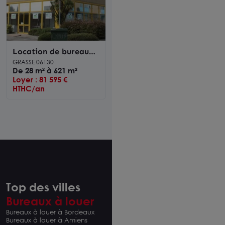
Location de bureaux
divisibles dès 28 m² -
GRASSE 06130
Grasse
De 28 m² à 621 m²
Loyer : 81 595 €
HTHC/an
Top des villes
Bureaux à louer
Bureaux à louer à Bordeaux
Bureaux à louer à Amiens