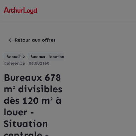
Retour aux offres
Accueil
Bureaux - Location
Provence-Alpes-Côte d'Azur
Référence :
06.002163
Bureaux 678
m² divisibles
dès 120 m² à
louer -
Situation
centrale -