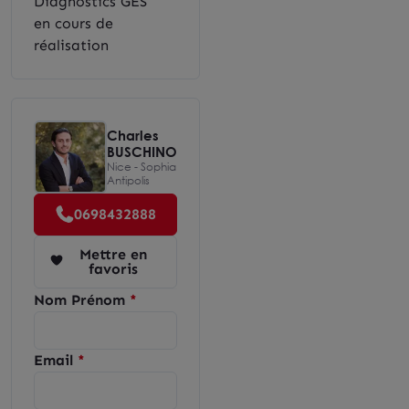
Diagnostics GES
en cours de
réalisation
Charles
BUSCHINO
Nice - Sophia
Antipolis
0698432888
Mettre en
favoris
Nom Prénom
Email