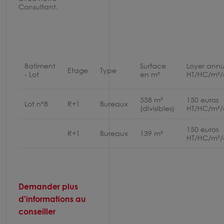
Consultant.
Batiment
Surface
Loyer annu
Etage
Type
- Lot
en m²
HT/HC/m²
558 m²
150 euros
Lot n°8
R+1
Bureaux
(divisibles)
HT/HC/m²
150 euros
R+1
Bureaux
139 m²
HT/HC/m²
Demander plus
d'informations au
conseiller