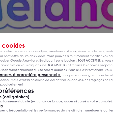
s
cookies
 et autres traceurs pour analyser, améliorer votre expérience utilisateur, réali
s permettre de lire des vidéos. Vous pouvez à tout moment modifier vos p
ookies Google Analytics ». En cliquant sur le bouton «
TOUT ACCEPTER
», vous
ans le cas où vous cliquez sur «
ENREGISTRER
» et refusez les cookies proposés
u bon fonctionnement du site seront déposés. Pour plus d’informations, vous
onnées à caractère personnel
».
Lorsque vous naviguez sur notre site
ies. Vous avez la possibilité de désactiver les cookies, ces réglages ne ser
sez actuellement
 préférences
 (obligatoires)
ctionnement du site (ex. : choix de langue, accès sécurisé à votre compte).
es
r la fréquentation et les performances du site afin d’en améliorer le conte
 bail 250m2 de bureaux en hyper centre ville de Reims. N