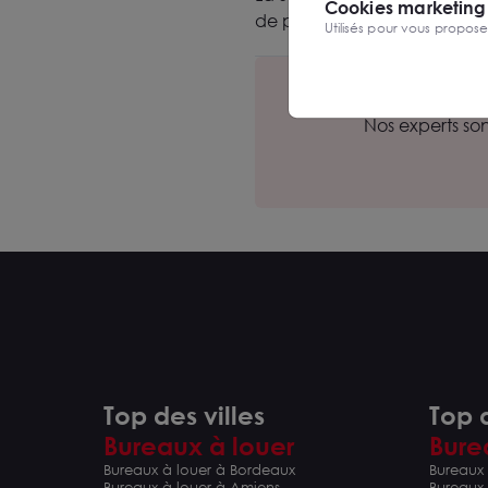
Cookies marketing
de participer à leur installati
Utilisés pour vous propos
Nos experts so
Top des villes
Top d
Bureaux à louer
Bure
Bureaux à louer à Bordeaux
Bureaux 
Bureaux à louer à Amiens
Bureaux