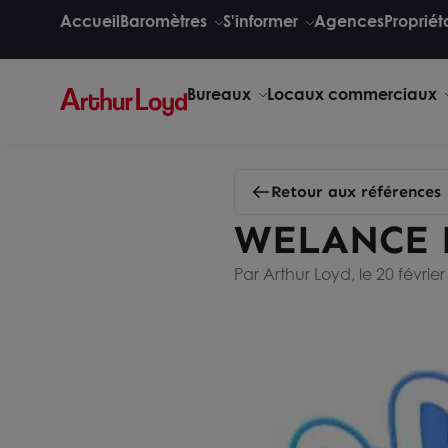
Accueil
Baromètres
S'informer
Agences
Propriét
Bureaux
Locaux commerciaux
Retour aux références
WELANCE 
Par Arthur Loyd, le 20 févrie