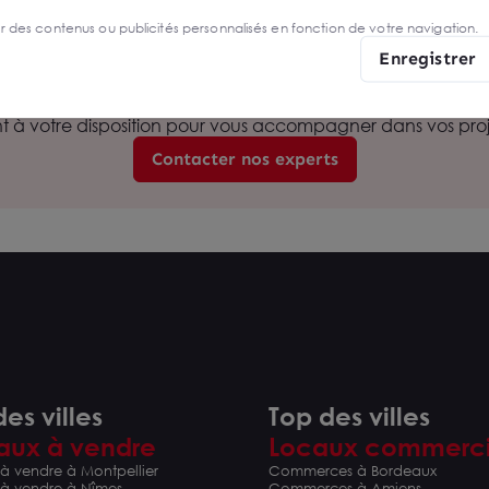
on.
er des contenus ou publicités personnalisés en fonction de votre navigation.
Enregistrer
Besoin d'être accompagné ?
nt à votre disposition pour vous accompagner dans vos proje
Contacter nos experts
es villes
Top des villes
aux à vendre
Locaux commerc
à vendre à Montpellier
Commerces à Bordeaux
 à vendre à Nîmes
Commerces à Amiens