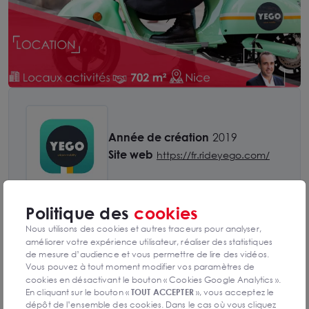
Année de création
2019
Site web
https://fr.rideyego.com/
Politique des
cookies
En ce début de semaine, notre agence
ARTHUR LOYD NICE
Nous utilisons des cookies et autres traceurs pour analyser,
SOPHIA ANTIPOLIS & VAR EST
est heureuse d'avoir
améliorer votre expérience utilisateur, réaliser des statistiques
accompagné
YEGO
dans la prise à bail de locaux d'activités
de mesure d’audience et vous permettre de lire des vidéos.
d'une superficie d'environ 702 m² situés à Nice
Vous pouvez à tout moment modifier vos paramètres de
cookies en désactivant le bouton « Cookies Google Analytics ».
Nous remercions le Bailleur et le Preneur pour leur confiance.
En cliquant sur le bouton «
TOUT ACCEPTER
», vous acceptez le
dépôt de l’ensemble des cookies. Dans le cas où vous cliquez