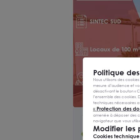
Politique de
Nous utilisons des cookies
mesure d’audience et vou
désactivant le bouton « C
l’ensemble des cookies. D
techniques nécessaires a
«
Protection des d
amenée à déposer des cook
navigateur que vous utili
Modifier les
Année de
Cookies techniques