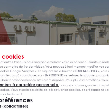
s
cookies
 et autres traceurs pour analyser, améliorer votre expérience utilisateur, réali
s permettre de lire des vidéos. Vous pouvez à tout moment modifier vos p
ookies Google Analytics ». En cliquant sur le bouton «
TOUT ACCEPTER
», vous
ans le cas où vous cliquez sur «
ENREGISTRER
» et refusez les cookies proposés
u bon fonctionnement du site seront déposés. Pour plus d’informations, vous
onnées à caractère personnel
».
Lorsque vous naviguez sur notre site
ies. Vous avez la possibilité de désactiver les cookies, ces réglages ne ser
sez actuellement
 préférences
 création
2019
 (obligatoires)