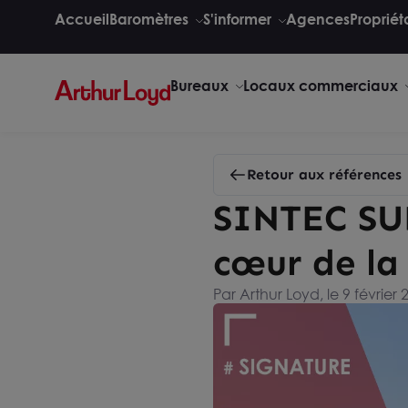
Accueil
Baromètres
S'informer
Agences
Propriét
Bureaux
Locaux commerciaux
Retour aux références
SINTEC SUD
cœur de la
Par Arthur Loyd, le 9 février 