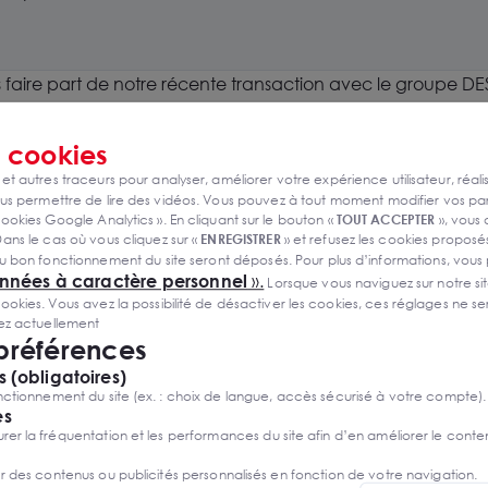
s faire part de notre récente transaction avec le groupe DE
tre l'incendie. DESAUTEL, spécialisé dans les solutions de 
x à usage mixte dans la ville de Saint Jeannet.
s
cookies
 et autres traceurs pour analyser, améliorer votre expérience utilisateur, réali
s permettre de lire des vidéos. Vous pouvez à tout moment modifier vos p
UTEL et leur engagement en mat
ookies Google Analytics ». En cliquant sur le bouton «
TOUT ACCEPTER
», vous
ans le cas où vous cliquez sur «
ENREGISTRER
» et refusez les cookies proposés
et d'expertise
u bon fonctionnement du site seront déposés. Pour plus d’informations, vous
onnées à caractère personnel
».
Lorsque vous naviguez sur notre site
ies. Vous avez la possibilité de désactiver les cookies, ces réglages ne ser
our sa spécialisation dans la protection contre l'incendie, e
sez actuellement
commencé par les extincteurs, la société a élargi son offre
 préférences
rotection contre l'incendie. Avec 27 agences en France et l
 (obligatoires)
une présence solide dans l'industrie.
ctionnement du site (ex. : choix de langue, accès sécurisé à votre compte).
ureaux régionaux démontre leur engagement à être accessib
es
r la fréquentation et les performances du site afin d’en améliorer le conte
ressources de haute performance qui adhèrent aux diverses 
nements et des exigences uniques.
er des contenus ou publicités personnalisés en fonction de votre navigation.