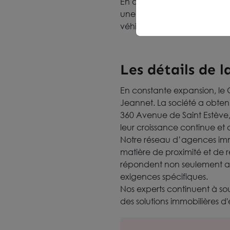
En outre, l’empreinte intern
une expertise mondiale en m
véhicules de lutte contre l'i
Les détails de 
En constante expansion, le
Jeannet. La société a obte
360 Avenue de Saint Estève,
leur croissance continue et 
Notre réseau d’agences imm
matière de proximité et de 
répondent non seulement au
exigences spécifiques.
Nos experts continuent à so
des solutions immobilières d