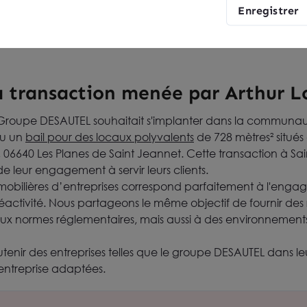
ationale du groupe s'étend à l'Europe, à l'Amérique du Sud e
Enregistrer
atière d'extincteurs, de systèmes de détection et d'extinc
ncendie.
la transaction menée par Arthur 
 Groupe DESAUTEL souhaitait s'implanter dans la communa
nu un
bail pour des locaux polyvalents
de 728 mètres² situés 
 06640 Les Planes de Saint Jeannet. Cette transaction à S
de leur engagement à servir leurs clients.
obilières d’entreprises correspond parfaitement à l'eng
réactivité. Nous partageons le même objectif de fournir des
x normes réglementaires, mais aussi à des environnements
utenir des entreprises telles que le groupe DESAUTEL dans 
'entreprise adaptées.