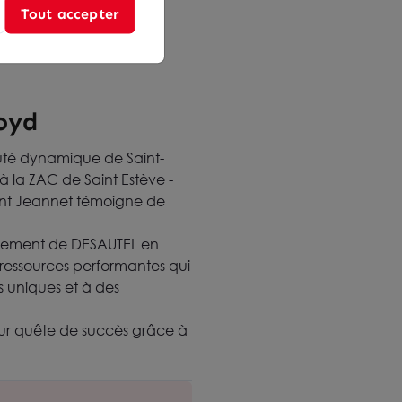
t à l'Afrique, soulignant
Tout accepter
tion automatiques et de
Loyd
uté dynamique de Saint-
à la ZAC de Saint Estève -
aint Jeannet témoigne de
agement de DESAUTEL en
 ressources performantes qui
 uniques et à des
leur quête de succès grâce à