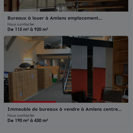
Bureaux à louer à Amiens emplacement
stratégique accès direct rocade
Nous contacter
De 115 m² à 920 m²
Immeuble de bureaux à vendre à Amiens centre
potentiel locatif gare
Nous contacter
De 190 m² à 430 m²