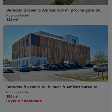
Bureaux à louer à Amiens 166 m² proche gare avec
parking en sous sol
Nous contacter
166 m²
Bureaux à vendre ou à louer à Amiens bureaux
modernes parking privatif
Nous contacter
104 m²
Loyer sur demande