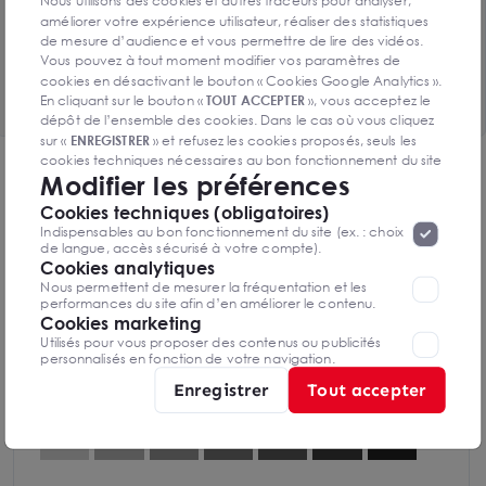
Toutes les surfaces disponibles
Nous utilisons des cookies et autres traceurs pour analyser,
améliorer votre expérience utilisateur, réaliser des statistiques
1 lot de 287m² disponibles
de mesure d’audience et vous permettre de lire des vidéos.
Vous pouvez à tout moment modifier vos paramètres de
Voir le tableau complet
cookies en désactivant le bouton « Cookies Google Analytics ».
En cliquant sur le bouton «
TOUT ACCEPTER
», vous acceptez le
dépôt de l’ensemble des cookies. Dans le cas où vous cliquez
sur «
ENREGISTRER
» et refusez les cookies proposés, seuls les
cookies techniques nécessaires au bon fonctionnement du site
DPE & GES
Modifier les préférences
seront déposés. Pour plus d’informations, vous pouvez consulter
«
Protection des données à caractère
la page
Diagnostic de performance énergétique
Cookies techniques (obligatoires)
personnel
».
Lorsque vous naviguez sur notre site internet, il
Indispensables au bon fonctionnement du site (ex. : choix
peut être amenée à déposer des cookies. Vous avez la
de langue, accès sécurisé à votre compte).
possibilité de désactiver les cookies, ces réglages ne seront
Cookies analytiques
valables que sur le navigateur que vous utilisez actuellement
Nous permettent de mesurer la fréquentation et les
performances du site afin d’en améliorer le contenu.
Diagnostics DPE en cours de réalisation
Cookies marketing
Utilisés pour vous proposer des contenus ou publicités
personnalisés en fonction de votre navigation.
Enregistrer
Tout accepter
Indice d'émission de gaz à effet de serre