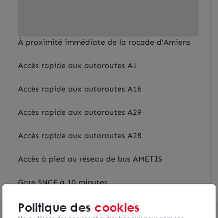
À proximité immédiate de la rocade d'Amiens
Accès rapide aux autoroutes A1
Accès rapide aux autoroutes A16
Accès rapide aux autoroutes A29
Accès rapide aux autoroutes A28
Accès à pied au réseau de bus AMETIS
Gare SNCF à 10 minutes
Politique des
cookies