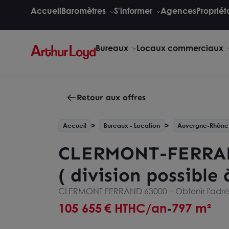
Accueil
Baromètres
S'informer
Agences
Propriét
Bureaux
Locaux commerciaux
Retour aux offres
Accueil
Bureaux - Location
Auvergne-Rhône
CLERMONT-FERRAN
( division possible 
CLERMONT FERRAND 63000 –
Obtenir l'adr
105 655
€ HTHC/an
797 m²
-