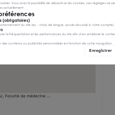
ies. Vous avez la possibilité de désactiver les cookies, ces réglages ne ser
sez actuellement
 préférences
 (obligatoires)
ctionnement du site (ex. : choix de langue, accès sécurisé à votre compte).
es
r la fréquentation et les performances du site afin d’en améliorer le conte
er des contenus ou publicités personnalisés en fonction de votre navigation.
Enregistrer
, Faculté de médecine ...