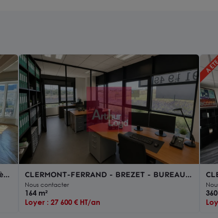
ère
CLERMONT-FERRAND - BREZET - BUREAUX
CL
and
A LOUER 164 M²
LO
Nous contacter
Nou
164 m²
360
Loyer : 27 600 € HT/an
Loy