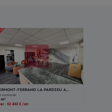
ERMONT-FERRAND LA PARDIEU A
UER BUREAUX 360M²
s contacter
 m²
er : 52 433 € /an