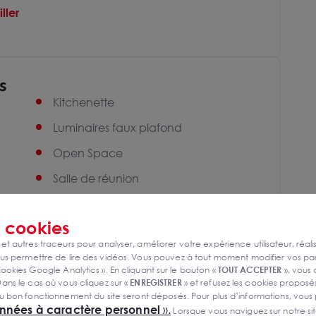
ller
s
Kitchenette
Luminaires faux plafond
Open Space
Salle de réunion
Sanitaires
s
cookies
Sanitaires PMR
 et autres traceurs pour analyser, améliorer votre expérience utilisateur, réali
s permettre de lire des vidéos. Vous pouvez à tout moment modifier vos p
ookies Google Analytics ». En cliquant sur le bouton «
TOUT ACCEPTER
», vous
ans le cas où vous cliquez sur «
ENREGISTRER
» et refusez les cookies proposés
u bon fonctionnement du site seront déposés. Pour plus d’informations, vous
onnées à caractère personnel
».
Lorsque vous naviguez sur notre site