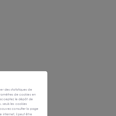
ser des statistiques de
aramètres de cookies en
 acceptez le dépôt de
, seuls les cookies
 pouvez consulter la page
 internet, il peut être