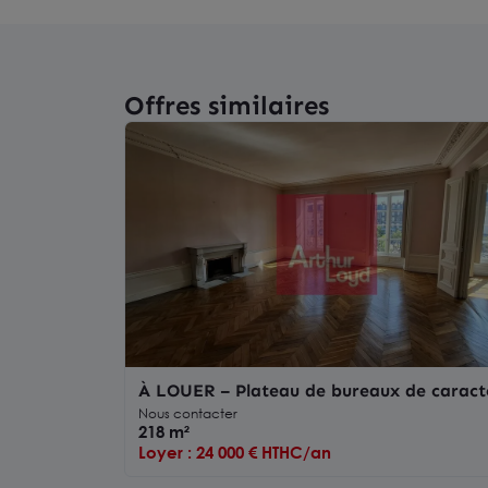
Offres similaires
À LOUER – Plateau de bureaux de caract
– 218 m² – Place de Jaude, Clermont-Ferr
Nous contacter
218 m²
Loyer : 24 000 € HTHC/an