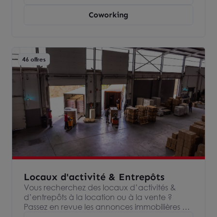
bureaux & locaux professionnels partout en
Coworking
France Ce site présente une sélection
d’offres. D’autres biens sont disponibles sur le
marché. Alors surtout, contactez-nous
directement, sans engagement.
46 offres
Locaux d'activité & Entrepôts
Vous recherchez des locaux d’activités &
d’entrepôts à la location ou à la vente ?
Passez en revue les annonces immobilières de
nos agences Arthur Loyd, spécialisées dans