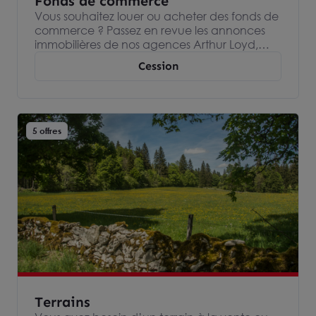
Fonds de commerce
Vous souhaitez louer ou acheter des fonds de
commerce ? Passez en revue les annonces
immobilières de nos agences Arthur Loyd,
spécialisées dans l’immobilier d’entreprise et
Cession
devenez propriétaire ou locataire de votre
fond de commerce.
5 offres
Terrains