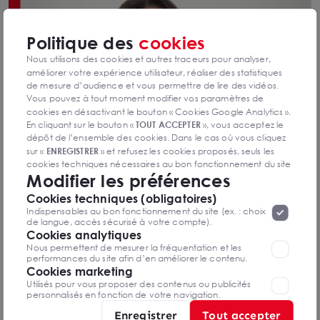
Politique des
cookies
Nous utilisons des cookies et autres traceurs pour analyser,
améliorer votre expérience utilisateur, réaliser des statistiques
de mesure d’audience et vous permettre de lire des vidéos.
Vous pouvez à tout moment modifier vos paramètres de
cookies en désactivant le bouton « Cookies Google Analytics ».
En cliquant sur le bouton «
TOUT ACCEPTER
», vous acceptez le
dépôt de l’ensemble des cookies. Dans le cas où vous cliquez
sur «
ENREGISTRER
» et refusez les cookies proposés, seuls les
cookies techniques nécessaires au bon fonctionnement du site
Modifier les préférences
seront déposés. Pour plus d’informations, vous pouvez consulter
«
Protection des données à caractère
la page
Cookies techniques (obligatoires)
personnel
».
Lorsque vous naviguez sur notre site internet, il
Indispensables au bon fonctionnement du site (ex. : choix
peut être amenée à déposer des cookies. Vous avez la
de langue, accès sécurisé à votre compte).
possibilité de désactiver les cookies, ces réglages ne seront
Cookies analytiques
valables que sur le navigateur que vous utilisez actuellement
Nous permettent de mesurer la fréquentation et les
performances du site afin d’en améliorer le contenu.
Cookies marketing
Coralie LEGRAND
Utilisés pour vous proposer des contenus ou publicités
personnalisés en fonction de votre navigation.
Assistante Commerciale et de Direction
Enregistrer
Tout accepter