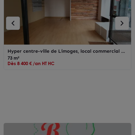
Hyper centre-ville de Limoges, local commercial de
73 m² à louer
73 m²
Dès 8 400 € /an HT HC