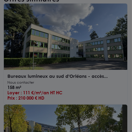
Bureaux lumineux au sud d'Orléans - accès
immédiat RD2020 - A louer ou à vendre 157 m2 !
Nous contacter
158 m²
Loyer : 111 €/m²/an HT HC
Prix : 210 000 € HD