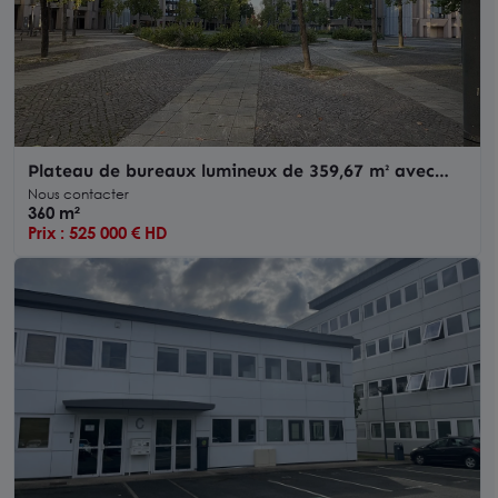
Plateau de bureaux lumineux de 359,67 m² avec
parkings - Orléans Ouest, proximité Pont de
Nous contacter
l'Europe
360 m²
Prix : 525 000 € HD