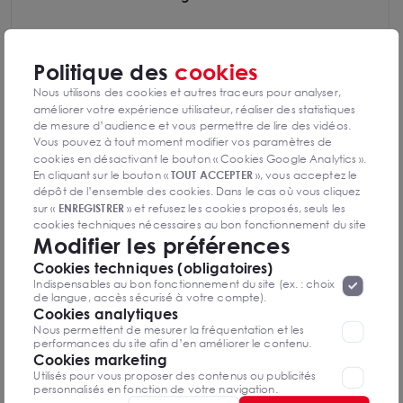
Politique des
cookies
Diagnostics GES en cours de réalisation
Nous utilisons des cookies et autres traceurs pour analyser,
améliorer votre expérience utilisateur, réaliser des statistiques
de mesure d’audience et vous permettre de lire des vidéos.
Vous pouvez à tout moment modifier vos paramètres de
cookies en désactivant le bouton « Cookies Google Analytics ».
En cliquant sur le bouton «
TOUT ACCEPTER
», vous acceptez le
Guillaume GOMEZ
dépôt de l’ensemble des cookies. Dans le cas où vous cliquez
Orléans
sur «
ENREGISTRER
» et refusez les cookies proposés, seuls les
cookies techniques nécessaires au bon fonctionnement du site
Modifier les préférences
seront déposés. Pour plus d’informations, vous pouvez consulter
02 52 56 60 98
«
Protection des données à caractère
la page
Cookies techniques (obligatoires)
personnel
».
Lorsque vous naviguez sur notre site internet, il
Indispensables au bon fonctionnement du site (ex. : choix
Mettre en favoris
peut être amenée à déposer des cookies. Vous avez la
de langue, accès sécurisé à votre compte).
possibilité de désactiver les cookies, ces réglages ne seront
Cookies analytiques
Nom Prénom
valables que sur le navigateur que vous utilisez actuellement
Nous permettent de mesurer la fréquentation et les
performances du site afin d’en améliorer le contenu.
Cookies marketing
Utilisés pour vous proposer des contenus ou publicités
Email
personnalisés en fonction de votre navigation.